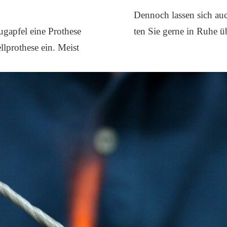
Den­noch las­sen sich auc
­ap­fel eine Pro­the­se
ten Sie ger­ne in Ruhe übe
­pro­the­se ein. Meist