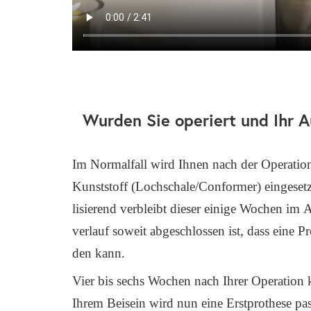
Wurden Sie operiert und Ihr A
Im Nor­mal­fall wird Ihnen nach der Ope­ra­ti­on 
Kunst­stoff (Lochschale/Conformer) ein­ge­setz
li­sie­rend ver­bleibt die­ser eini­ge Wochen im
ver­lauf soweit abge­schlos­sen ist, dass eine Pro
den kann.
Vier bis sechs Wochen nach Ihrer Ope­ra­ti­on
Ihrem Bei­sein wird nun eine Erst­pro­the­se p