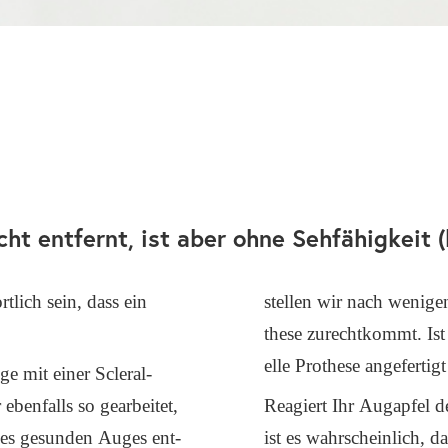
ht entfernt, ist aber ohne Sehfähigkeit 
t­lich sein, dass ein
stel­len wir nach weni­ge
the­se zurecht­kommt. Ist
el­le Pro­the­se ange­fer­ti
ge mit einer Scler­al­
eben­falls so gear­bei­tet,
Reagiert Ihr Aug­ap­fel 
des gesun­den Auges ent­
ist es wahr­schein­lich, da