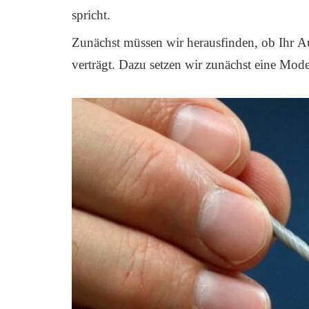
spricht.
Zunächst müs­sen wir her­aus­fin­den, ob Ihr Aug
ver­trägt. Dazu set­zen wir zunächst eine Modell