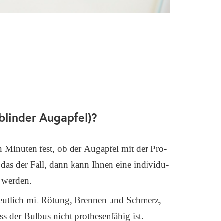
(blinder Augapfel)?
n Minu­ten fest, ob der Aug­ap­fel mit der Pro­
 das der Fall, dann kann Ihnen eine indi­vi­du­
gt wer­den.
deut­lich mit Rötung, Bren­nen und Schmerz,
ss der Bul­bus nicht pro­the­sen­fä­hig ist.