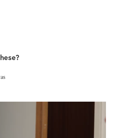
these?
was