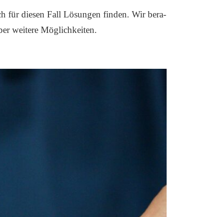
h für die­sen Fall Lösun­gen fin­den. Wir bera­
r wei­te­re Mög­lich­kei­ten.