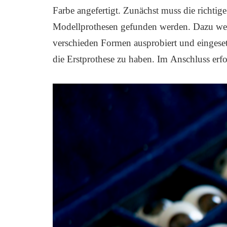
Far­be ange­fer­tigt. Zunächst muss die rich­ti­
Modell­pro­the­sen gefun­den wer­den. Dazu we
ver­schie­den For­men aus­pro­biert und ein­ge­se
die Erst­pro­the­se zu haben. Im Anschluss erfol