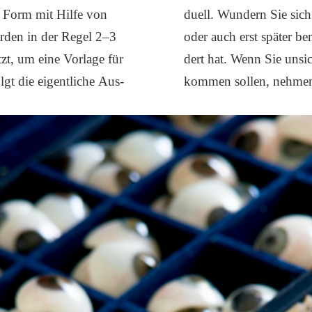
ge Form mit Hil­fe von
du­ell. Wun­dern Sie sich
r­den in der Regel 2–3
oder auch erst spä­ter bem
tzt, um eine Vor­la­ge für
dert hat. Wenn Sie unsi­c
gt die eigent­li­che Aus­
kom­men sol­len, neh­men