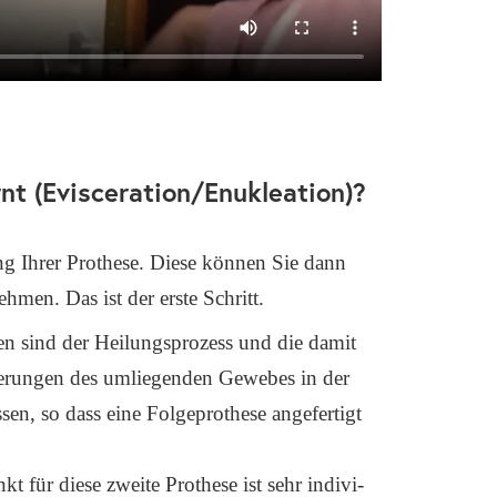
nt (Evisceration/Enukleation)?
g Ihrer Pro­the­se. Die­se kön­nen Sie dann
h­men. Das ist der ers­te Schritt.
 sind der Hei­lungs­pro­zess und die damit
­de­run­gen des umlie­gen­den Gewe­bes in der
en, so dass eine Fol­ge­pro­the­se ange­fer­tigt
kt für die­se zwei­te Pro­the­se ist sehr indi­vi­