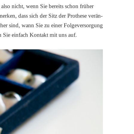
 also nicht, wenn Sie bereits schon frü­her
er­ken, dass sich der Sitz der Pro­the­se ver­än­
her sind, wann Sie zu einer Fol­ge­ver­sor­gung
 Sie ein­fach Kon­takt mit uns auf.