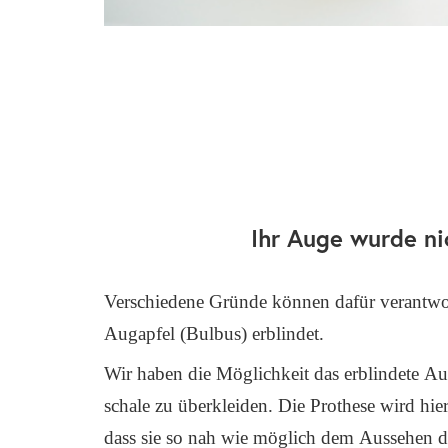
Ihr Auge wurde nic
Ver­schie­de­ne Grün­de kön­nen dafür ver­ant­wor
Aug­ap­fel (Bul­bus) erblin­det.
Wir haben die Mög­lich­keit das erblin­de­te Au
scha­le zu über­klei­den. Die Pro­the­se wird hier 
dass sie so nah wie mög­lich dem Aus­se­hen 