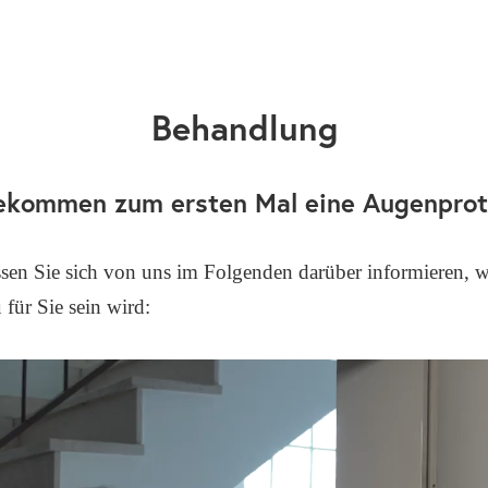
Behandlung
ekommen zum ersten Mal eine Augenpro
­sen Sie sich von uns im Fol­gen­den dar­über infor­mie­ren, 
 für Sie sein wird: