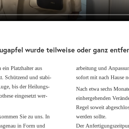
ugapfel wurde teilweise oder ganz entfer
ein Platz­hal­ter aus
ar­bei­tung und Anpas­sun
t. Schüt­zend und sta­bi­
sofort mit nach Hau­se ne
 Auge, bis der Hei­lungs­
Nach etwa sechs Mona­ten
­the­se ein­ge­setzt wer­
ein­her­ge­hen­den Ver­än
Regel soweit abge­schlos­s
 kom­men Sie zu uns. In
wer­den soll­te.
ass­ge­nau in Form und
Der Anfer­ti­gungs­zeit­pun