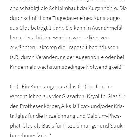
che schä­digt die Schleim­haut der Augen­höh­le. Die
durch­schnitt­li­che Tra­ge­dau­er eines Kunst­au­ges
aus Glas beträgt 1 Jahr. Sie kann in Aus­nah­me­fäl­
len unter­schrit­ten wer­den, wenn die zuvor
erwähn­ten Fak­to­ren die Tra­ge­zeit beein­flus­sen
(z.B. durch Ver­än­de­rung der Augen­höh­le oder bei
Kin­dern als wachs­tums­be­ding­te Not­wen­dig­keit).“
(…) „Ein Kunst­au­ge aus Glas (…) besteht im
Wesent­li­chen aus vier Glas­ar­ten: Kryo­lith-Glas für
den Pro­the­sen­kör­per, Alka­li­si­li­cat- und/oder Kris­
tall­glas für die Iris­zeich­nung und Cal­ci­um-Phos­
phat-Glas als Basis für Iris­zeich­nungs- und Struk­
tur­ge­bungs­far­be.“