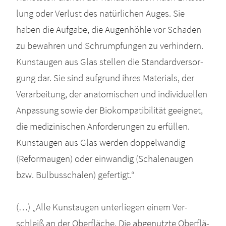
lung oder Ver­lust des natür­li­chen Auges. Sie
haben die Auf­ga­be, die Augen­höh­le vor Scha­den
zu bewah­ren und Schrump­fun­gen zu ver­hin­dern.
Kunst­au­gen aus Glas stel­len die Stan­dard­ver­sor­
gung dar. Sie sind auf­grund ihres Mate­ri­als, der
Ver­ar­bei­tung, der ana­to­mi­schen und indi­vi­du­el­len
Anpas­sung sowie der Bio­kom­pa­ti­bi­li­tät geeig­net,
die medi­zi­ni­schen Anfor­de­run­gen zu erfül­len.
Kunst­au­gen aus Glas wer­den dop­pel­wan­dig
(Reform­au­gen) oder ein­wan­dig (Scha­len­au­gen
bzw. Bul­bus­scha­len) gefer­tigt.“
(…) „Alle Kunst­au­gen unter­lie­gen einem Ver­
schleiß an der Ober­flä­che. Die abge­nutz­te Ober­flä­