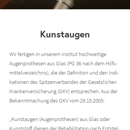
Kunstaugen
Wir fer­ti­gen in unse­rem Insti­tut hoch­wer­ti­ge
Augen­pro­the­sen aus Glas (PG 36 nach dem Hilfs­
mit­tel­ver­zeich­nis), die der Defi­ni­ti­on und den Indi­
ka­tio­nen des Spit­zen­ver­ban­des der Gesetz­li­chen
Kran­ken­ver­si­che­rung (GKV) ent­spre­chen. Aus der
Bekannt­ma­chung des GKV vom 28.10.2005:
„Kunst­au­gen (Augen­pro­the­sen) aus Glas oder
Kunst­stoff die­nen der Reha­bi­li­ta­ti­on nach Ent­stel­