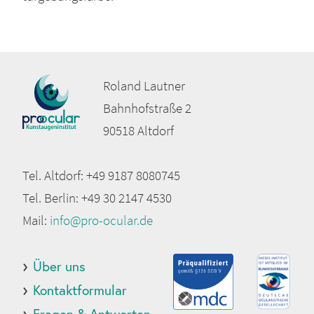
Roland Laut­ner
Bahn­hof­stra­ße 2
90518 Alt­dorf
Tel. Alt­dorf: +49 9187 8080745
Tel. Ber­lin: +49 30 2147 4530
Mail:
info@pro-ocular.de
Über uns
Kon­takt­for­mu­lar
Fra­gen & Ant­wor­ten